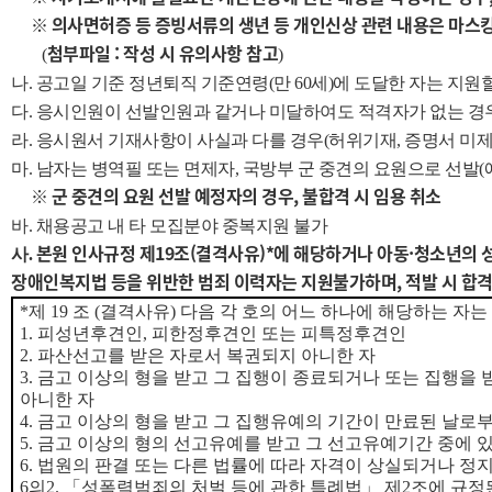
※
의사면허증 등 증빙서류의 생년 등 개인신상 관련 내용은 마스
첨부파일 : 작성 시 유의사항 참고
(
)
나. 공고일 기준 정년퇴직 기준연령(만 60세)에 도달한 자는 지원
다. 응시인원이 선발인원과 같거나 미달하여도 적격자가 없는 경우
라. 응시원서 기재사항이 사실과 다를 경우(허위기재, 증명서 미제
마. 남자는 병역필 또는 면제자, 국방부 군 중견의 요원으로 선발(
※ 군 중견의 요원 선발 예정자의 경우, 불합격 시 임용 취소
바. 채용공고 내 타 모집분야 중복지원 불가
본원 인사규정 제19조(결격사유)*에 해당하거나 아동·청소년의 
사.
장애인복지법 등을 위반한 범죄 이력자는 지원불가하며, 적발 시 합
*
제
19
조
(
결격사유
)
다음 각 호의 어느 하나에 해당하는 자는
1.
피성년후견인
,
피한정후견인 또는 피특정후견인
2.
파산선고를 받은 자로서 복권되지 아니한 자
3.
금고 이상의 형을 받고 그 집행이 종료되거나 또는 집행을 
아니한 자
4.
금고 이상의 형을 받고 그 집행유예의 기간이 만료된 날로
5.
금고 이상의 형의 선고유예를 받고 그 선고유예기간 중에 있
6.
법원의 판결 또는 다른 법률에 따라 자격이 상실되거나 정지
6
의
2.
「
성폭력범죄의 처벌 등에 관한 특례법
」
제
2
조에 규정