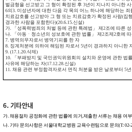
벌금형을 선고받고 그 형이 확정된 후
3
년이 지나지 아니한 
6
의
3.
미성년자에 대한 다음 각 목의 어느 하나에 해당하는 죄
치료감호를 선고받아 그 형 또는 치료감호가 확정된 사람
(
집행
경과한 사람을 포함한다
)(20.6.15.
신설
)
가
.
「
성폭력범죄의 처벌 등에 관한 특례법
」
제
2
조에 따른 
나
.
「
아동
ㆍ
청소년의 성보호에 관한 법률
」
제
2
조제
2
호에 따
7.
병역의무자로서 병역기피를 한 자
8.
징계처분에 의하여 해임된 자로서
5
년이 경과하지 아니한 
9. (17.1.20.
삭제
)
10.
「
부패방지 및 국민권익위원회의 설치와 운영에 관한 법
사유에 해당하는 자
(17.12.28.
신설
)
11.
채용 관련 부정합격자로서 면직 처분을 받은 날로부터
5
년
6. 기타안내
가
.
채용절차 공정화에 관한 법률에 의거
,
제출한 서류는 채용 여
나.
기타 문의사항은 서울대학교병원 교육수련팀으로 문의
(T: 02-