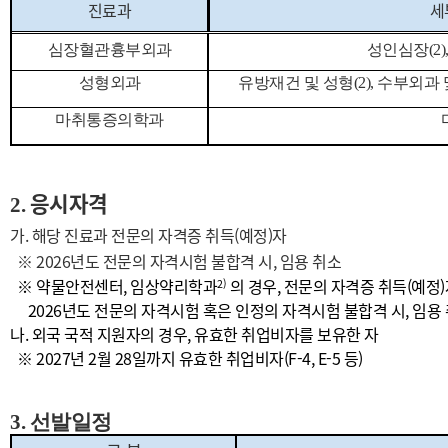
진료과
세
심장혈관흉부외과
성인
심장(2)
성형외과
유방재건 및 성형(2), 수부외과 
마취통증의학과
응시자격
2.
가
.
해당 진료과 전문의 자격증 취득
(
예정
)
자
※
2026
년도 전문의 자격시험 불합격 시
,
임용 취소
※
약물안전센터, 임상약리학과
의 경우
,
전문의 자격증 취득
(
예정
)
2)
2026
년도 전문의 자격시험 혹은 인정의 자격시험 불합격 시
,
임용
나.
외국 국적 지원자의 경우
,
유효한 취업비자를 보유한 자
※
2027
년
2
월
28
일까지 유효한 취업비자
(F-4, E-5
등
)
3. 선발일정