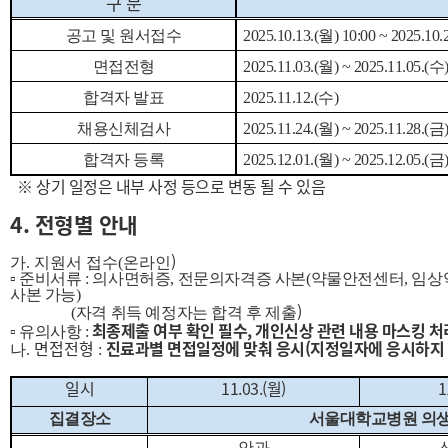
구 분
공고 및 원서접수
2025.10.13.(월
) 10:00 ~ 2025.10
면접전형
2025.11.03.(월
) ~ 2025.11.05.(수
합격자 발표
2025.11.12.(
수
)
채용신체검사
2025.11.24.(
월
) ~ 2025.11.28.(
금
합격자 등록
2025.12.01.(
월
) ~ 2025.12.05.(금
※ 상기 일정은 내부 사정 등으로 변동 될 수 있음
4.
전형별 안내
)
가
.
지원서 접수
(
온라인
▫
준비서류
:
의사면허증
,
전문의자격증 사본(약물안전센터, 임상
사본 가능)
)
(
자격 취득 예정자는 합격 후 제출
최종제출 여부 확인 필수, 개인신상 관련 내용 마스킹 처
▫
유의사항
:
면접전형
진료과별 면접일정에 맞춰 응시(지정일자에 응시하지 않
나
.
:
일시
11.03.(월)
1
집결장소
서울대학교병원 의생
안과