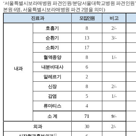
‘서울특별시보라매병원 파견인원/분당서울대학교병원 파견인원’을 의
본원 6명, 서울특별시보라매병원 파견 2명을 의미)
진료과
모집인원
비고
8
2/-
호흡기
13
3/-
순환기
17
소화기
8
1/-
혈액종양
6
내분비대사
내과
2
알레르기
8
2/-
신장
5
1/-
감염
4
류마티스
71
소 계
9/-
30
2/-
외과
1)