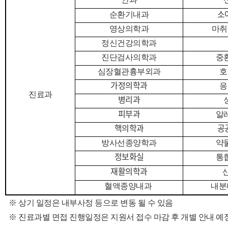
소
순환기내과
영상의학과
마취
정신건강의학과
진단검사의학과
중
심장혈관흉부외과
호
가정의학과
응
진료
과
병리과
피부과
알
핵의학과
공
방사선종양학과
약
정보화실
통
재활의학과
혈액종양내과
내분
※
상기 일정은 내부사정 등으로 변동 될 수 있음
※ 진료과별 면접 진행일정은 지원서 접수 마감 후 개별 안내 예