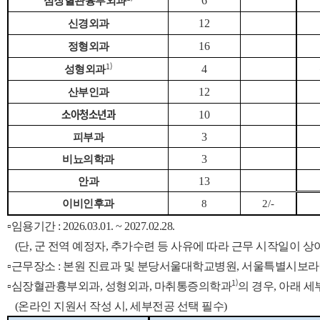
6
심장혈관흉부외과
12
신경외과
16
정형외과
1)
4
성형외과
12
산부인과
소아청소년과
10
3
피부과
3
비뇨의학과
13
안과
이비인후과
8
2/-
▫
임용기간
: 2026.03.01. ~ 2027.02.28.
(
단
,
군 전역 예정자, 추가수련 등 사유에 따라 근무 시작일이 상이
▫
근무장소
:
본원 진료과 및 분당서울대학교병원
,
서울특별시보
1)
▫심장혈관흉부외과, 성형외과, 마취통증의학과
의 경우
,
아래 세
(
온라인 지원서 작성 시
,
세부전공 선택 필수
)