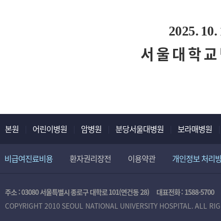
2025. 10. 
서 울 대 학 교
본원
어린이병원
암병원
분당서울대병원
보라매병원
비급여진료비용
환자권리장전
이용약관
개인정보 처리
주소 : 03080 서울특별시 종로구 대학로 101(연건동 28)
대표전화 :
1588-5700
COPYRIGHT 2010 SEOUL NATIONAL UNIVERSITY HOSPITAL. ALL RI