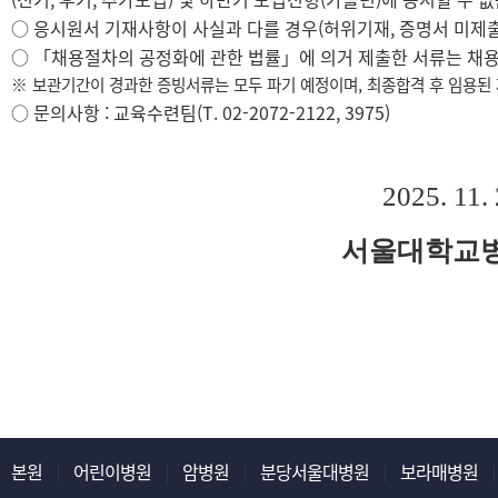
○
응시원서 기재사항이 사실과 다를 경우
(
허위기재
,
증명서 미제출
○ 「
채용절차의 공정화에 관한 법률
」
에 의거 제출한 서류는 채
※
보관기간이 경과한 증빙서류는 모두 파기 예정이며
,
최종합격 후 임용된
○
문의사항
:
교육수련팀
(T.
02-2072-2122, 3975)
2025. 11. 
서울대학교
본원
어린이병원
암병원
분당서울대병원
보라매병원