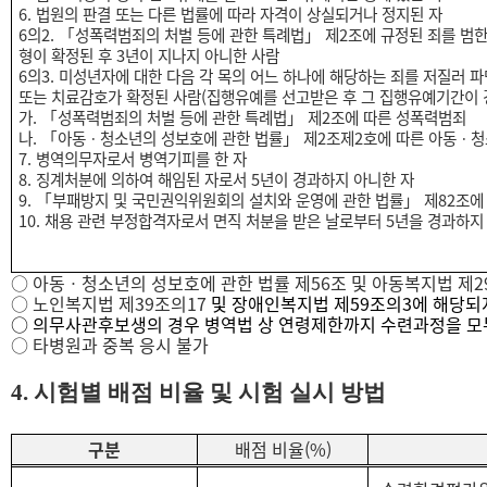
6.
법원의 판결 또는 다른 법률에 따라 자격이 상실되거나 정지된 자
6
의
2.
「
성폭력범죄의 처벌 등에 관한 특례법
」
제
2
조에 규정된 죄를 범
형이 확정된 후
3
년이 지나지 아니한
사람
6
의
3.
미성년자에 대한 다음 각 목의 어느 하나에 해당하는 죄를 저질러 파
또는 치료감호가 확정된 사람
(
집행유예를 선고받은 후 그 집행유예기간이 
가
.
「
성폭력범죄의 처벌 등에 관한 특례법
」
제
2
조에 따른 성폭력범죄
나
.
「
아동
ㆍ
청소년의 성보호에 관한 법률
」
제
2
조제
2
호에 따른 아동
ㆍ
청
7.
병역의무자로서 병역기피를 한 자
8.
징계처분에 의하여 해임된 자로서
5
년이 경과하지 아니한 자
9.
「
부패방지 및 국민권익위원회의 설치와 운영에 관한 법률
」
제
82
조에
10.
채용 관련 부정합격자로서 면직 처분을 받은 날로부터
5
년을 경과하지
○
아동
ㆍ
청소년의 성보호에 관한 법률 제
56
조 및 아동복지법 제
2
○
노인복지법 제
39
조의
17
및 장애인복지법 제
59
조의
3
에 해당되
○
의무사관후보생의 경우 병역법 상 연령제한까지 수련과정을 모두
○
타병원과 중복 응시 불가
4.
시험별 배점 비율 및 시험 실시 방법
구분
배점 비율
(%)