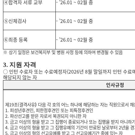
④
합격자 서류 교부
-
’26.01 ~ 02월 중
⑤
신체검사
-
’26.01 ~ 02월 중
⑥
최종 등록
-
’26.01 ~ 02월 중
※
상기 일정은 보건복지부 및 병원 사정 등에 의하여 변경될 수 있음
3.
지원 자격
○
인턴 수료자 또는 수료예정자
(2026
년
8
월 말일까지 인턴 수료
해당되지 않는 자
인사규정
제
19
조
(
결격사유
)
다음 각 호의 어느 하나에 해당하는 자는 직원으로서 채
1.
피성년후견인
,
피한정후견인 또는 피특정후견인
2.
파산선고를 받은 자로서 복권되지 아니한 자
3.
금고 이상의 형을 받고 그 집행이 종료되거나 또는 집행을 받지 아니하
4.
금고 이상의 형을 받고 그 집행유예의 기간이 만료된 날로부터
2
년을 경
5.
금고 이상의 형의 선고유예를 받고 그 선고유예기간 중에 있는 자