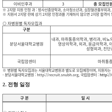
이비인후과
3
총 모집인
※
2
지망 지원 인정 과
:
방사선종양학과, 소아청소년과, 심장혈관흉부외과, 
※
지원서
2
지망 란에 상기
2
지망 인정과를 기재하지 않으면
2
지망 합격이
◎
자병원별 독자모집과
구분
내과, 마취통증의학과, 병리과, 비뇨
분당서울대학교병원
영상의학과, 외과, 응급의학과, 
성형외과, 진단검
국립암센터
마취통증의
※
병원별 독자모집과는 서울대학교병원과 별도로 모집예정이며
,
지원자는 
-
분당서울대학교병원
:
http://recruit.snubh.org
,
국립암센터
:
http:/
2.
전형 일정
구 분
일 시