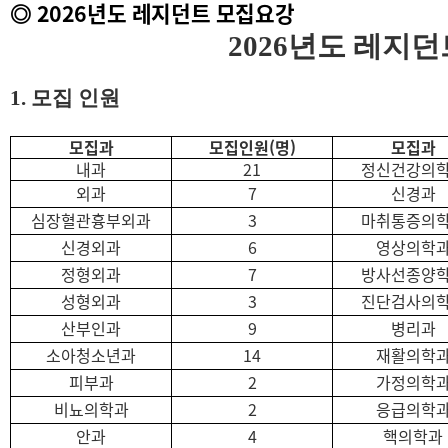
2026년도
레지던트 모집요강
◎
2026
년도 레지던
1.
모집 인원
모집
과
모집인원(명)
모집과
내과
21
정신건강의
외과
7
신경과
심장혈관흉부외과
3
마취통증의
신경외과
6
영상의학
정형외과
7
방사선종양
성형외과
3
진단검사의
산부인과
9
병리과
소아청소년과
14
재활의학
피부과
2
가정의학
비뇨의학과
2
응급의학
안과
4
핵의학과