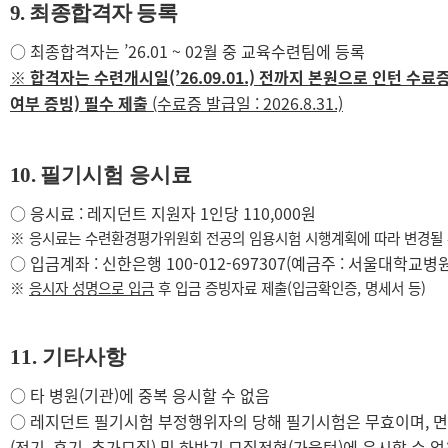
9.
최종합격자 등록
○
최종합격자는
’26.01 ~ 02월 중
교육수련팀에 등록
※ 합격자는 수련개시일(’26.09.01.) 전까지 본원으로 인턴 수료
여부 증빙) 필수 제출
(수료증 발급일 : 2026.8.31.)
10.
필기시험 응시료
○
응시료
:
레지던트 지원자
1
인당
110,000
원
※
응시료는 수련환경평가위원회 전공의 임용시험 시행계획에 따라 변경될 
○
입금계좌
:
신한은행
100-012-697307(
예금주
:
서울대학교병
※
응시자 성명으로 입금
후 입금 증빙자료 제출
(
입금확인증
,
명세서 등
)
11.
기타사항
○
타 병원
(
기관
)
에 중복 응시할 수 없음
○
레지던트 필기시험 부정행위자의 당해 필기시험은 무효이며
,
면
(
전기
,
후기
,
추가모집
)
및 하반기 모집전형
(
가을턴
)
에 응시할 수 