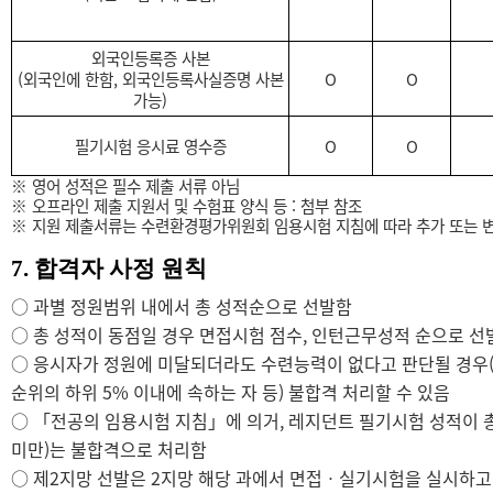
외국인등록증 사본
(
외국인에 한함
,
외국인등록사실증명 사본
O
O
가능
)
필기시험 응시료 영수증
O
O
※
영어 성적은 필수 제출 서류 아님
※
오프라인 제출 지원서 및 수험표 양식 등
:
첨부
참조
※
지원 제출서류는 수련환경평가위원회 임용시험 지침에 따라 추가 또는 변
7.
합격자 사정 원칙
○
과별 정원범위 내에서 총 성적순으로 선발함
○
총 성적이 동점일 경우 면접시험 점수
,
인턴근무성적
순으로 선
○
응시자가 정원에 미달되더라도 수련능력이 없다고 판단될 경우
순위의 하위
5%
이내에 속하는 자 등
)
불합격 처리할 수 있음
○ 「
전공의 임용시험 지침
」
에 의거
,
레지던트 필기시험 성적이
미만
)
는 불합격으로 처리함
○
제
2
지망 선발은
2
지망 해당 과에서 면접
ㆍ
실기시험을 실시하고