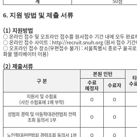
계
50
점
6.
지원 방법 및 제출 서류
(1)
지원방법
○
온라인 접수 및 오프라인 접수를 원서접수 기간 내에 모두 완료
○
온라인 접수 사이트
: http://recruit.snuh.org
(
원서 접수 기간
○
오프라인 접수 장소
(
우편접수 불가
)
:
서울특별시 종로구 율곡로
화물 엘리베이터 이용
)
(2)
제출서류
본원 인턴
타
구 분
수료
수료
수료자
예정자
지원서 및 수험표
O
O
(
사진 수험표에
1
매 부착
)
성범죄 경력 및 아동학대관련범죄 전력
O
O
조회 동의서
1
부
노인학대관련범죄 경력조회 동의서
1
부
O
O