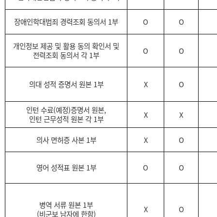
장애인학대범죄 경력조회 동의서
1
부
O
O
개인정보 제공 및 활용
동의 확인서 및
O
O
전력조회 동의서 각
1
부
의대 성적 증명서
원본
1
부
X
O
인턴 수료
(
예정
)
증명서
원본
,
X
X
인턴 근무성적
원본
각
1
부
의사 면허증 사본
1
부
X
O
영어 성적표
원본
1
부
O
O
병역 서류
원본
1
부
X
O
(
비군보 남자에 한함
)