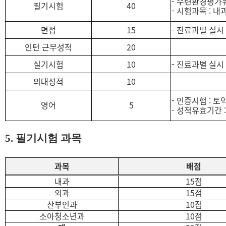
-
수련환경평가위
필기시험
40
-
시험과목
:
내
면접
15
-
진료과별 실시
인턴 근무성적
20
실기시험
10
-
진료과별 실시
의대성적
10
-
인증시험
:
토
영어
5
-
성적유효기간
5.
필기시험 과목
과목
배점
내과
15
점
외과
15
점
산부인과
10
점
소아청소년과
10
점