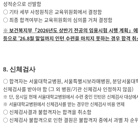
성적순으로 선발함
○
기타 세부 사정원칙은 교육위원회에서 결정함
○
최종 합격여부는 교육위원회의 심의를 거쳐 결정함
※ 보건복지부「2026년도 상반기 전공의 임용시험 시행 계획」에 
등으로 ’26.8월 말일까지 인턴 수련을 마치지 못하는 경우 합격 취
8.
신체검사
○
합격자는 서울대학교병원
,
서울특별시보라매병원
,
분당서울대
신체검사를 받아야 함
(
그 외 병원
/
기관 신체검사 인정하지 않음
)
※
단
,
응시일 현재 서울대학교병원에서 수련 중인 인턴은 신체검사 대상에
※
서울대학교병원에서 신체검사를 받는 경우만 신체검사 비용 면제
○
신체검사결과 불합격자는 합격을 취소함
○
신체검사 불합격으로 인한 결원은 불합격자 중에서 과별 차 순