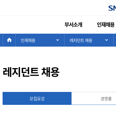
부서소개
인재채용
현
>
HOME
인재채용
>
레지던트 채용
주 메뉴 목록 열기
하
재
위
치:
레지던트 채용
모집요강
경쟁률