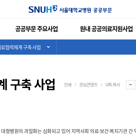
공공부문 주요사업
원내 공공의료지원사업
료협력체계 구축 사업
기
하위 메뉴 목록 열기
 구축 사업
인쇄
관심콘텐츠
URL복사
 대형병원의 과밀화는 심화되고 있어 지역사회 의료·보건·복지기관 간