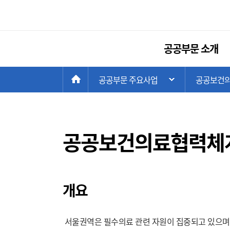
공공부문 소개
현
>
HOME
공공부문 주요사업
>
공공보건의
주 메뉴 목록 열
재
위
치:
공공보건의료협력체계
개요
서울권역은 필수의료 관련 자원이 집중되고 있으며