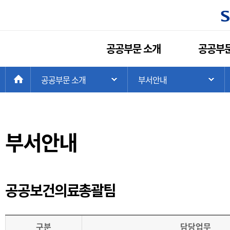
공공부문 소개
공공부문
현
>
HOME
공공부문 소개
>
부서안내
주 메뉴 목록 열기
하
재
위
치:
부서안내
공공보건의료총괄팀
구분
담당업무