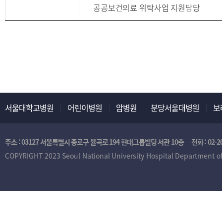
료
공공보건의료 위탁사업 지원담당
총
괄
팀
서울대학교병원
어린이병원
암병원
분당서울대병원
보
주소 : 03127 서울특별시 종로구 율곡로 194 현대그룹빌딩 서관 10층
전화 :
02-2
COPYRIGHT 2023 Seoul National University Hospital Department of 