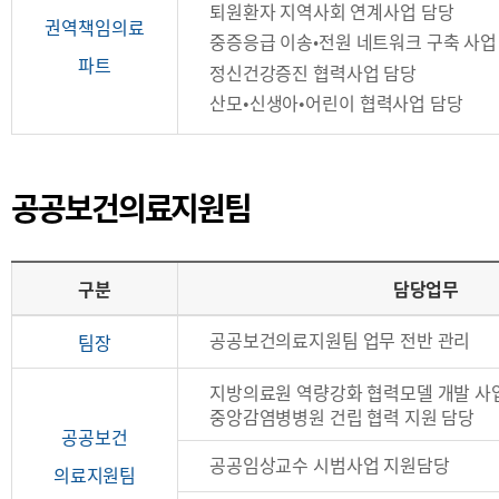
퇴원환자 지역사회 연계사업 담당
권역책임의료
중증응급 이송
전원 네트워크 구축 사업
•
파트
정신건강증진 협력사업 담당
산모
신생아
어린이 협력사업 담당
•
•
공공보건의료지원팀
구분
담당업무
공
공공보건의료지원팀 업무 전반 관리
팀장
공
지방의료원 역량강화 협력모델 개발 사
보
중앙감염병병원 건립 협력 지원 담당
공공보
건
건
공공임상교수 시범사업 지원담당
의료지원팀
의