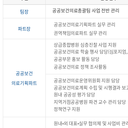
공
공공보건의료총괄팀 사업 전반 관리
팀장
공
공공보건의료기획파트 실무 관리
보
파트장
권역책임의료파트 실무 관리
건
상급종합병원
심층
진찰 사업 지원
의
공공보건의료 학술 행사 담당(심포지엄, 
료
공공부문 홍보 활동 담당
총
공공보건의료 정책 조사활동
공공보건
괄
공공보건의료운영위원회 지원 담당
팀
의료기획파트
공공보건의료계획 수립 및 시행결과 보
원내 공공성 평가 담당
지역거점공공병원 파견 교수 관리 담당
정책연구 지원
원내•외 대표•실무 협의체 및 사업비 관