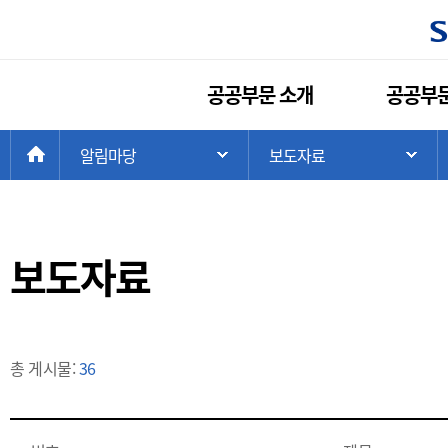
공공부문 소개
공공부문
현
>
HOME
알림마당
>
보도자료
주 메뉴 목록 열기
하
재
위
치:
보도자료
총 게시물:
36
게