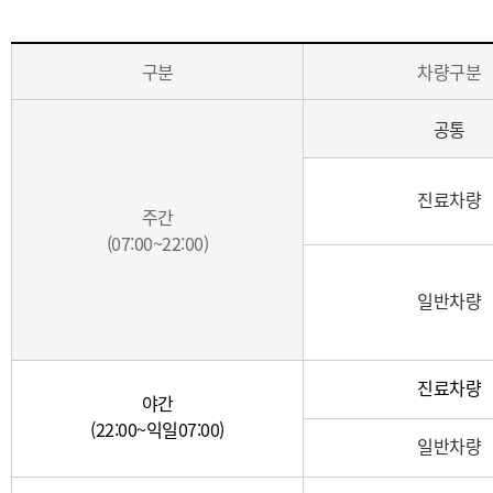
주
구분
차량구분
차
요
공통
금
(시
간
진료차량
구
주간
분,
(07:00~22:00)
차
량
일반차량
구
분,
주
진료차량
차
야간
요
(22:00~익일07:00)
일반차량
금)