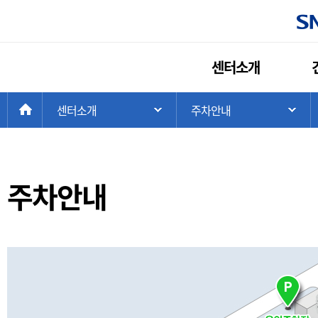
센터소개
현
>
HOME
센터소개
>
주차안내
주 메뉴 목록 열기
하
재
위
치:
주차안내