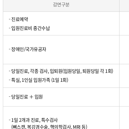
감면구분
차
요
진료예약
금
감
입원진료비 중간수납
면
내
역
장애인/국가유공자
(감
면
구
당일진료, 각종 검사, 입퇴원(입원당일, 퇴원당일 각 1회)
분,
특실, 1인실 입원가족 (1일 1회)
감
면
시
당일진료 ＋ 입원
간,
비
고)
1일 2개과 진료, 특수검사
(뼈스캔, 복강경수술, 핵의학검사, MRI 등)