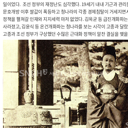
일이었다. 조선 정부의 재정난도 심각했다. 19세기 내내 기근과 관
문호개방 이후 쌀값이 폭등하고 청나라의 각종 경제침탈이 거세지면서
정책을 펼쳐갈 인재와 지지세력 마저 없었다. 김옥균 등 급진개화파
사라졌고, 김윤식 등 온건개화파는 청나라를 보는 시각이 고종과 달랐
고종과 조선 정부가 구상했던 수많은 근대화 정책이 알찬 결실을 맺을 