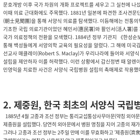
문호개방 이후 국가 차원의 개화 프로젝트를 세우고 그 실천에 나
이때 의료 근대화에도 주목했다. 1881년 일본에 파견한 조사견문
(朝士見聞團)을 통해 서양식 의료를 탐색했다. 이듬해에는 전통의
기초한 국립 의료기관이었던 혜민서(惠民署)와 활인서(活人署)를
국가 의료정책의 전환을 모색했다. 1884년 정부 기관지 《한성
통해 백성들에게 서양의학 교육의 필요성을 알렸다. 그 해에 미국
선교사 매클레이(Robert S. Maclay)가 우리나라에 들어와 서양식
설립을 제안하자 이를 허락했다. 이런 상황에서 갑신정변 때 알렌
민영익을 치료한 사건은 서양식 국립병원 설립의 촉매제로 작용했
2. 제중원, 한국 최초의 서양식 국립
1885년 4월 고종과 조선 정부는 통리교섭통상사무아문(약칭 외아문
제중원을 설립했다. 당연히 외아문에서 병원 명칭을 지어 고종의 재가를
그러나 고종과 조선 정부는 2주일 만에 이를 무효화하고 ‘제중원(濟衆