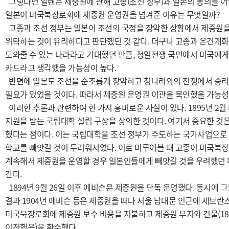
그렇다면 알렌은 제중원에 관해 고종(조선 정부)과 일본의 동의를 어
일본이 미국북장로회에 제중원 운영권을 넘겨준 이유는 무엇일까?
고종과 조선 정부는 일본이 조선의 국정을 장악한 상황에서 제중원
위탁하는 것이 유리하다고 판단했던 것 같다. 더구나 고종과 온건개화
도와줄 수 있는 나라라고 기대했던 만큼, 청일전쟁 국면에서 미국에게
카드라고 생각했을 가능성이 높다.
반면에 일본도 조선을 순조롭게 장악하고 청나라와의 전쟁에서 승리
필요가 있었을 것이다. 따라서 제중원 운영권 이관을 묵인했을 가능성
이러한 추론과 관련하여 한 가지 흥미로운 사실이 있다. 1895년 
지원을 받는 국립대학 설립 구상을 상의한 것이다. 여기서 중요한 것
했다는 점이다. 이는 국립대학을 조선 정부가 주도하는 국가사업으로
학교를 빼앗길 것이 두려워서였다. 이로 미루어볼 때 고종이 미국북
계속해서 제중원을 운영할 경우 일본인들에게 빼앗길 것을 우려했던 
간다.
1894년 9월 26일 이후 에비슨은 제중원을 단독 운영했다. 동시에
결과 1904년 에비슨 등은 제중원을 떠나 서울 남대문 인근에 세브
미국북장로회에 제중원 보수 비용을 지불하고 제중원 부지와 건물(18
이전했음)을 환수했다.