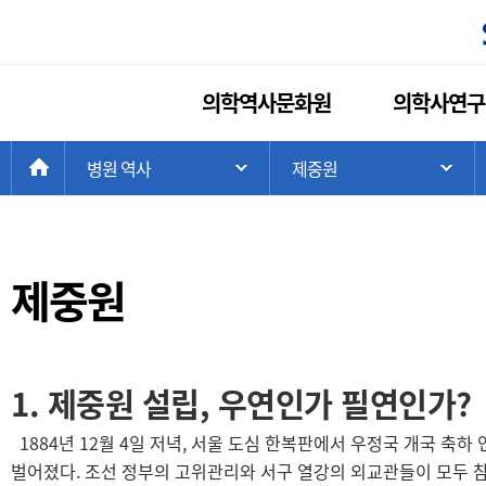
의학역사문화원
의학사연구
현
>
HOME
병원 역사
>
제중원
주 메뉴 목록 열기
하
재
위
치:
제중원
1. 제중원 설립, 우연인가 필연인가?
1884년 12월 4일 저녁, 서울 도심 한복판에서 우정국 개국 축하
벌어졌다. 조선 정부의 고위관리와 서구 열강의 외교관들이 모두 