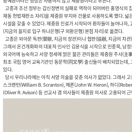
광혜원이라는 명칭은 사용하지 않고 제중원이라고 부른다.
고종과 조선 정부는 갑신정변의 실패로 역적이 되어버린 홍영식의 집(
재동 헌법재판소 자리)을 제중원 부지와 건물로 사용하도록 했다. 넓은
시설을 갖출 수 있었다. 제중원 진료가 시작되어 환자들이 늘어나자, 고
(지금의 을지로 입구 하나은행(구 외환은행) 본점 자리)로 옮겼다.
고종은 외아문 독판(督辦, 지금의 장관)이나 협판(協辦, 지금의 차관
그래서 온건개화파의 대표적 인사인 김윤식을 시작으로 민종묵, 남정철
외국어에 능숙하고 서양 정세에 밝은 젊은 관리들은 제중원 주사(主事
최초 국립 영어 교육기관인 동문학(同文學) 출신들이 배치되었는데, 
있다.
당시 우리나라에는 아직 서양 의술을 갖춘 의사가 없었다. 그래서 고종
스크랜턴(William B. Scranton), 헤론(John W. Heron), 하디(Robert
(Oliver R. Avison) 등 선교사 겸 의사들이 제중원 의사로 고용되어 