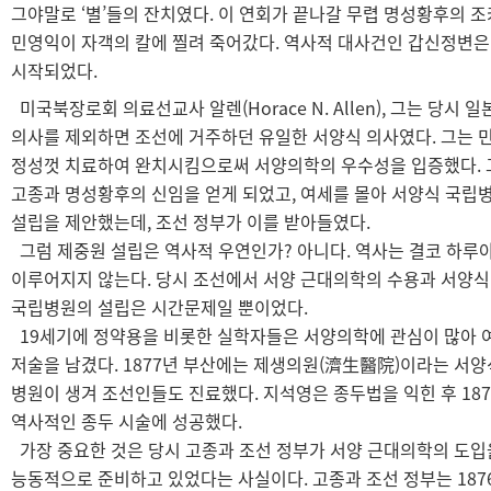
그야말로 ‘별’들의 잔치였다. 이 연회가 끝나갈 무렵 명성황후의 
민영익이 자객의 칼에 찔려 죽어갔다. 역사적 대사건인 갑신정변은
시작되었다.
미국북장로회 의료선교사 알렌(Horace N. Allen), 그는 당시 일
의사를 제외하면 조선에 거주하던 유일한 서양식 의사였다. 그는 
정성껏 치료하여 완치시킴으로써 서양의학의 우수성을 입증했다. 
고종과 명성황후의 신임을 얻게 되었고, 여세를 몰아 서양식 국립
설립을 제안했는데, 조선 정부가 이를 받아들였다.
그럼 제중원 설립은 역사적 우연인가? 아니다. 역사는 결코 하루
이루어지지 않는다. 당시 조선에서 서양 근대의학의 수용과 서양식
국립병원의 설립은 시간문제일 뿐이었다.
19세기에 정약용을 비롯한 실학자들은 서양의학에 관심이 많아 
저술을 남겼다. 1877년 부산에는 제생의원(濟生醫院)이라는 서양
병원이 생겨 조선인들도 진료했다. 지석영은 종두법을 익힌 후 18
역사적인 종두 시술에 성공했다.
가장 중요한 것은 당시 고종과 조선 정부가 서양 근대의학의 도입
능동적으로 준비하고 있었다는 사실이다. 고종과 조선 정부는 187