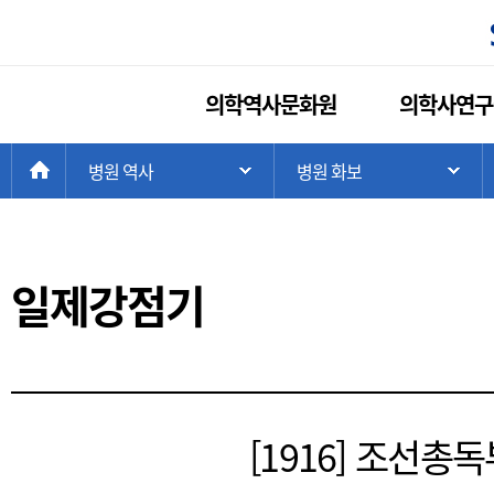
의학역사문화원
의학사연구
현
>
HOME
병원 역사
>
병원 화보
>
주 메뉴 목록 열기
하
재
위
치:
일제강점기
[1916] 조선총