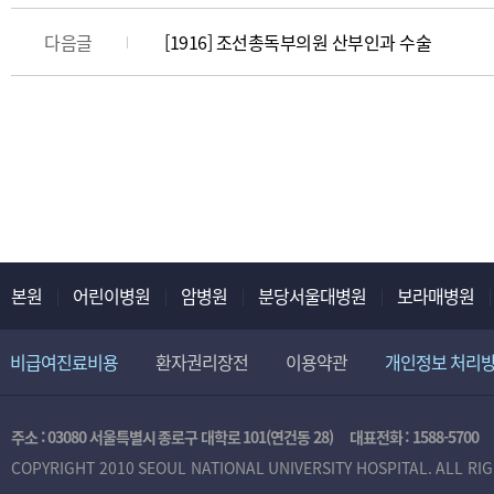
다음글
[1916] 조선총독부의원 산부인과 수술
본원
어린이병원
암병원
분당서울대병원
보라매병원
비급여진료비용
환자권리장전
이용약관
개인정보 처리
주소 : 03080 서울특별시 종로구 대학로 101(연건동 28)
대표전화 :
1588-5700
COPYRIGHT 2010 SEOUL NATIONAL UNIVERSITY HOSPITAL. ALL RI