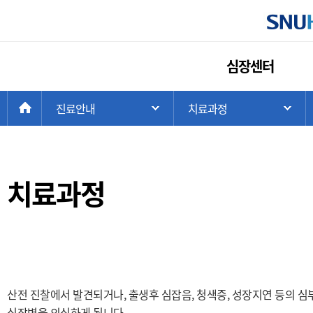
심장센터
현
>
HOME
진료안내
>
치료과정
주 메뉴 목록 열기
하
재
위
치:
치료과정
산전 진찰에서 발견되거나, 출생후 심잡음, 청색증, 성장지연 등의 
심장병을 의심하게 됩니다.