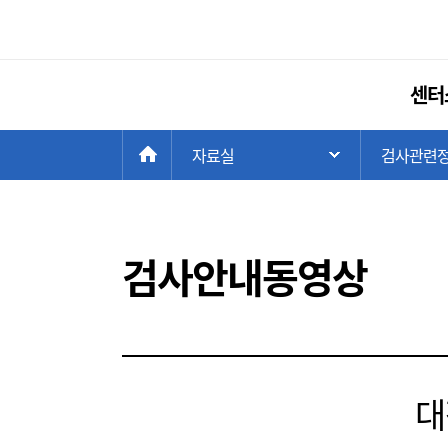
센터
현
>
HOME
자료실
>
검사관련
주 메뉴 목록 열
재
위
치:
검사안내동영상
대