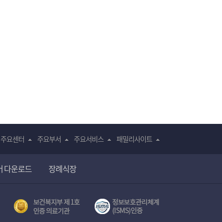
주요센터
주요부서
주요서비스
패밀리사이트
어 다운로드
장례식장
전자의무기록시스템(SNUH BESTCare 2.0)
보건복지부 제 1호
서울대학교병원 정보보호