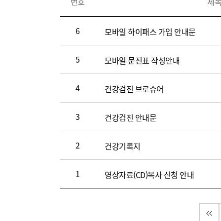
번호
제
시
판
내
6
모바일 하이패스 가입 안내문
용
(번
5
모바일 문진표 작성안내
호,
제
목,
4
건강검진 브로슈어
등
록
3
건강검진 안내문
일,
조
2
건강기록지
회
수,
파
1
영상자료(CD)복사 신청 안내
일)
첫