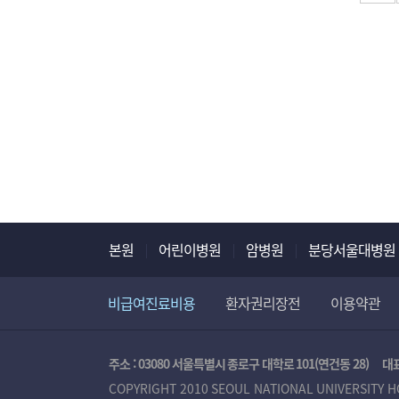
본원
어린이병원
암병원
분당서울대병원
비급여진료비용
환자권리장전
이용약관
주소 : 03080 서울특별시 종로구 대학로 101(연건동 28)
대표
COPYRIGHT 2010 SEOUL NATIONAL UNIVERSITY H