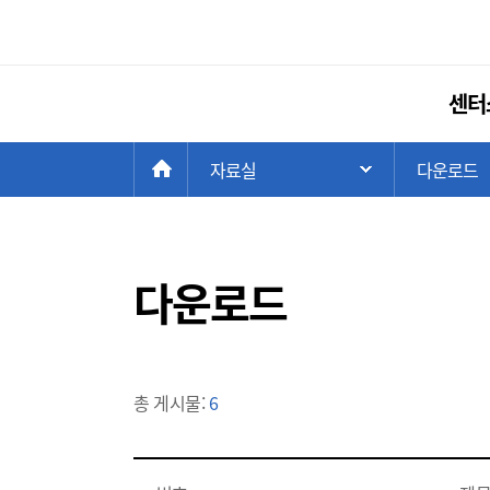
센터
현
>
HOME
자료실
>
다운로드
주 메뉴 목록 열
재
위
치:
다운로드
총 게시물:
6
게