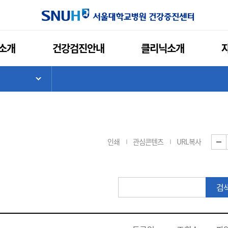
소개
건강검진안내
클리닉소개
기
하위 메뉴 목록 열기
인쇄
관심콘텐츠
URL복사
게
검
시
판
검