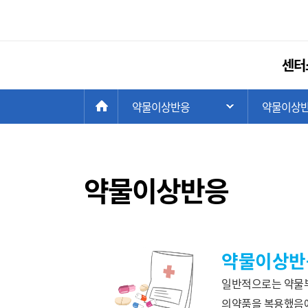
센터
현
>
HOME
약물이상반응
>
약물이상
주 메뉴 목록 열
재
위
치:
약물이상반응
약물이상반
일반적으로는 약물부
의약품을 복용했음에