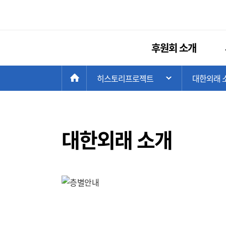
후원회 소개
현
>
HOME
히스토리프로젝트
>
대한외래 
주 메뉴 목록 열
재
위
치:
대한외래 소개