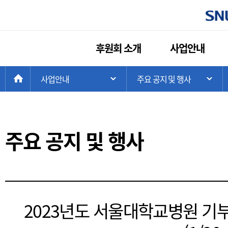
후원회 소개
사업안내
현
>
HOME
사업안내
>
주요 공지 및 행사
주 메뉴 목록 열기
하
재
위
치:
주요 공지 및 행사
2023년도 서울대학교병원 기