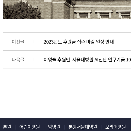
이전글
2023년도 후원금 접수 마감 일정 안내
다음글
이영술 후원인, 서울대병원 AI진단 연구기금 10
본원
어린이병원
암병원
분당서울대병원
보라매병원