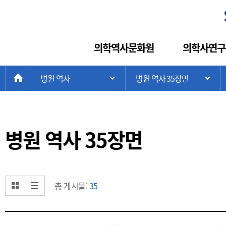
의학역사문화원
의학사연구
현
>
HOME
병원 역사
>
병원 역사 35장면
주 메뉴 목록 열기
하
재
위
치:
병원 역사 35장면
갤러리 형식으로 보기
리스트 형식으로 보기
총 게시물:
35