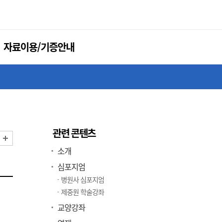
자료이용/기증안내
관련 콘텐츠
화면 축소
화면 확대
소개
심포지엄
병원사 심포지엄
제중원 학술강좌
교양강좌