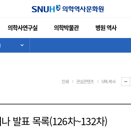
의학사연구실
의학박물관
병원 역사
나
기
하위 메뉴 목록 열기
인쇄
관심콘텐츠
URL복사
나 발표 목록(126차~132차)