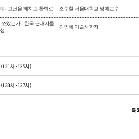
세계
-
고난을 헤치고 환희로
조수철 서울대학교 명예교수
을 쏘았는가
-
한국 근대사를
김인혜 미술사학자
인성
121차~125차)
133차~137차)
목