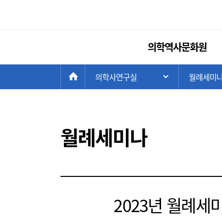
의학역사문화원
현
>
HOME
의학사연구실
>
월례세미
주 메뉴 목록 열
재
위
치:
월례세미나
2023년 월례세미