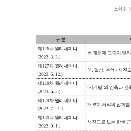
조회수 : 
구 분
제
126
차 월례세미나
돈 때문에 그림이 달
(2023. 3. 3.)
제
127
차 월례세미나
꿈
,
일상
,
추억
-
사진으
(2023. 5. 12.)
제
128
차 월례세미나
‘
시계탑
’
의 건축과 건
(2023. 6. 2.)
제
129
차 월례세미나
해부학 서적의 삽화를 
(
2023. 7. 21.)
제
130
차 월례세미나
사진으로 보는 한국 근
(2023. 9. 1.)