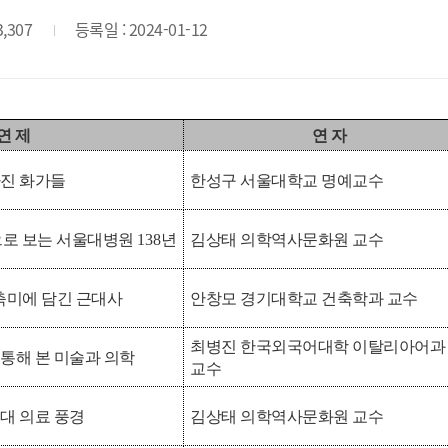
3,307
등록일 : 2024-01-12
연 제
연 자
라진 화가들
한성구 서울대학교 명예교수
로 보는 서울대병원
138
년
김상태 의학역사문화원 교수
축미에 담긴 근대사
안창모 경기대학교 건축학과 교수
최병진 한국외국어대학
이탈리아어과
통해 본 미술과 의학
교수
대 의료 풍경
김상태 의학역사문화원 교수