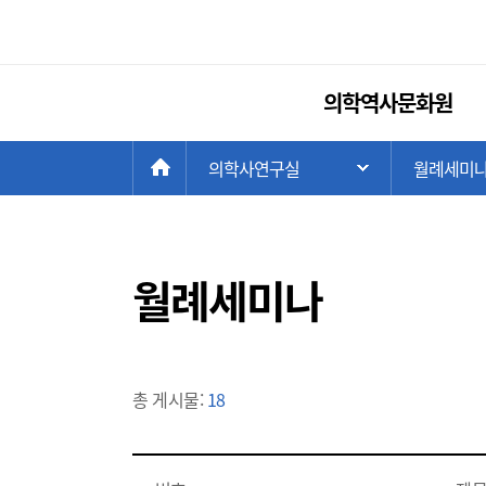
의학역사문화원
현
>
HOME
의학사연구실
>
월례세미
주 메뉴 목록 열
재
위
치:
월례세미나
총 게시물:
18
게