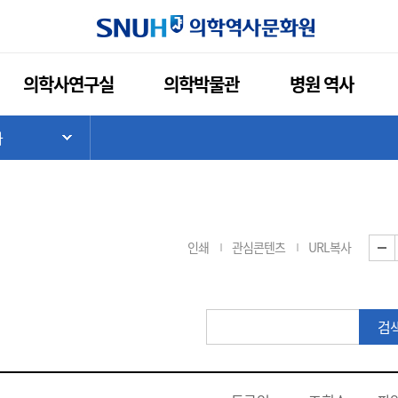
의학사연구실
의학박물관
병원 역사
나
기
하위 메뉴 목록 열기
인쇄
관심콘텐츠
URL복사
게
검
시
판
검