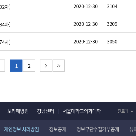
2020-12-30
3104
92차)
2020-12-30
3209
84차)
2020-12-30
3050
74차)
이지
이전 페이지
다음 페이지
마지막 페이지
1
2
보라매병원
강남센터
서울대학교의과대학
진료과
개인정보 처리방침
정보공개
정보무단수집거부공개
뷰