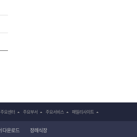
주요센터
주요부서
주요서비스
패밀리사이트
어 다운로드
장례식장