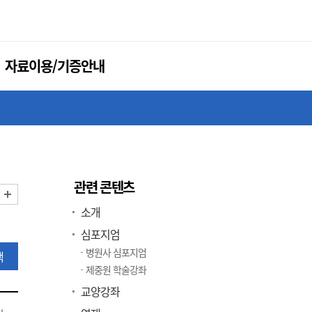
자료이용/기증안내
관련 콘텐츠
화면 축소
화면 확대
소개
심포지엄
병원사 심포지엄
색
제중원 학술강좌
교양강좌