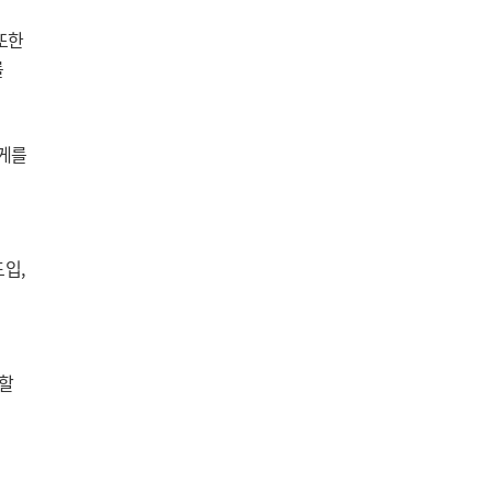
또한
를
넘게를
입,
 할