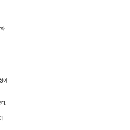
강화
능성이
다.
께