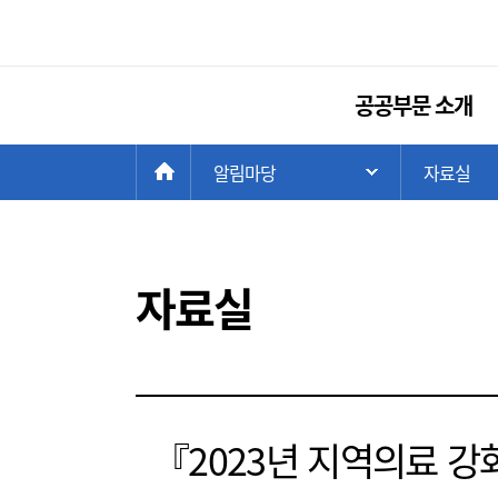
공공부문 소개
현
>
HOME
알림마당
>
자료실
주 메뉴 목록 열
재
위
치:
자료실
『2023년 지역의료 