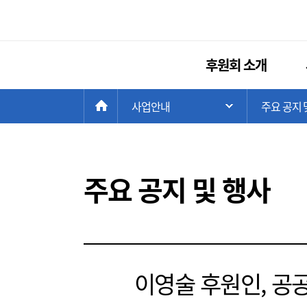
후원회 소개
현
>
HOME
사업안내
>
주요 공지 
주 메뉴 목록 열
재
위
치:
주요 공지 및 행사
이영술 후원인, 공