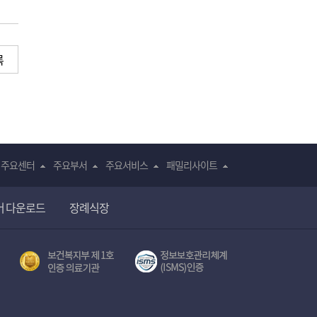
록
주요센터
주요부서
주요서비스
패밀리사이트
어 다운로드
장례식장
전자의무기록시스템(SNUH BESTCare 2.0)
보건복지부 제 1호
서울대학교병원 정보보호