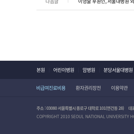
다음글
이영술 후원인, 서울대병원 외
본원
어린이병원
암병원
분당서울대병원
비급여진료비용
환자권리장전
이용약관
주소 : 03080 서울특별시 종로구 대학로 101(연건동 28)
대표
COPYRIGHT 2010 SEOUL NATIONAL UNIVERSITY H