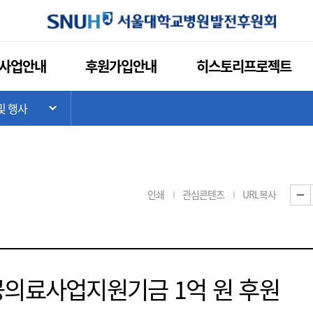
사업안내
후원가입안내
히스토리프로젝트
및 행사
기
하위 메뉴 목록 열기
인쇄
관심콘텐츠
URL복사
공의료사업지원기금 1억 원 후원