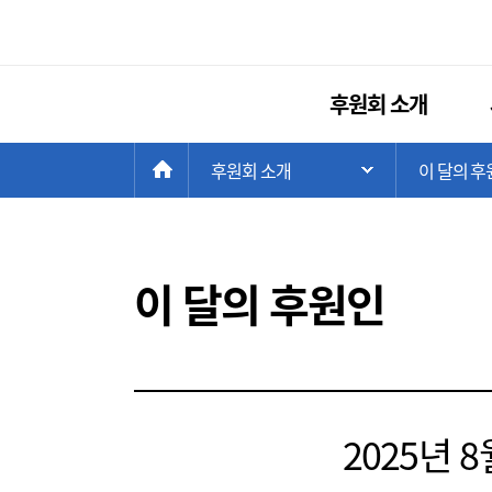
후원회 소개
현
>
HOME
후원회 소개
>
이 달의 후
주 메뉴 목록 열
재
위
치:
이 달의 후원인
2025년 