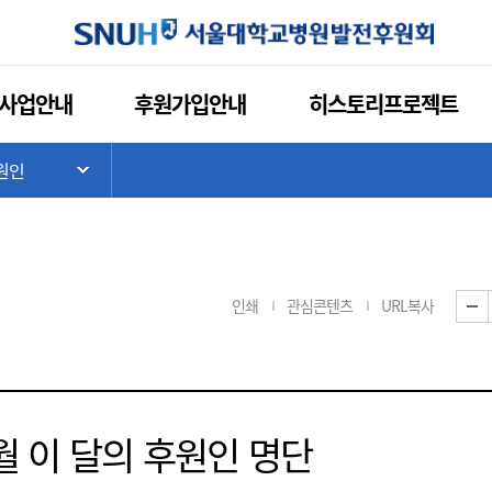
사업안내
후원가입안내
히스토리프로젝트
원인
기
하위 메뉴 목록 열기
인쇄
관심콘텐츠
URL복사
8월 이 달의 후원인 명단