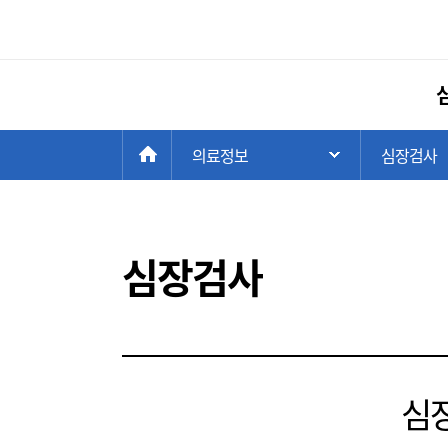
현
>
HOME
의료정보
>
심장검사
주 메뉴 목록 열
재
위
치:
심장검사
심