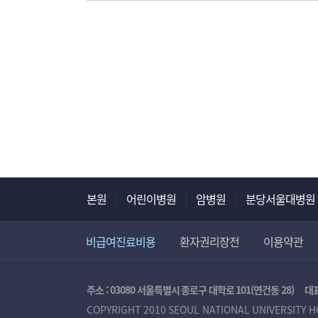
본원
어린이병원
암병원
분당서울대병원
비급여진료비용
환자권리장전
이용약관
주소 : 03080 서울특별시 종로구 대학로 101(연건동 28)
대표
COPYRIGHT 2010 SEOUL NATIONAL UNIVERSITY H