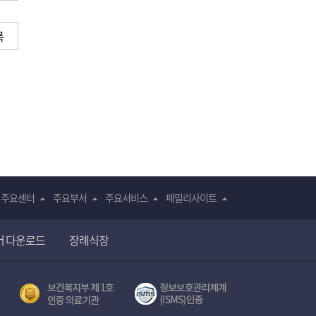
록
주요센터
주요부서
주요서비스
패밀리사이트
어 다운로드
장례식장
전자의무기록시스템(SNUH BESTCare 2.0)
보건복지부 제 1호
서울대학교병원 정보보호