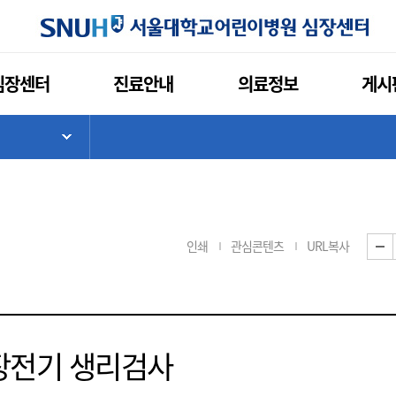
심장센터
진료안내
의료정보
게시
기
하위 메뉴 목록 열기
인쇄
관심콘텐츠
URL복사
장전기 생리검사