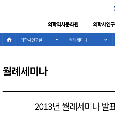
의학역사문화원
의학사연구
현
>
HOME
의학사연구실
>
월례세미나
주 메뉴 목록 열기
하
재
위
치:
월례세미나
2013년 월례세미나 발표