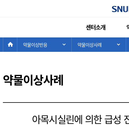
센터소개
현
>
HOME
약물이상반응
>
약물이상사례
주 메뉴 목록 열기
하
재
위
치:
약물이상사례
아목시실린에 의한 급성 