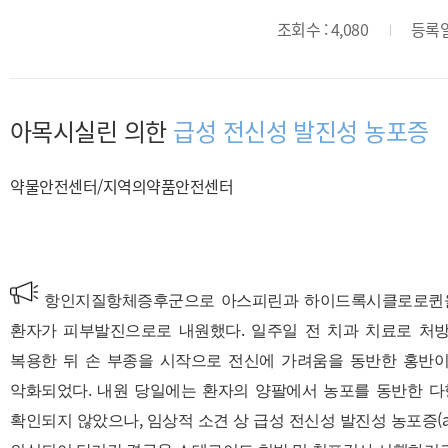
조회수 : 4,080
등록일 
아목시실린 의한
급성 전신성 발진성 농포증
약물안전센터/지역의약품안전센터
항인지질항체증후군으로 아스피린과 하이드록시클로로퀸을 
.
환자가 피부발진으로로 내원했다
일주일 전 치과 치료로 처
복용한 뒤 손 부종을 시작으로 전신에 가려움을 동반한 홍반
.
악화되었다
내원 당일에는 환자의 양팔에서 농포를 동반한 다
,
(
확인되지 않았으나
임상적 소견 상 급성 전신성 발진성 농포증