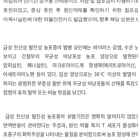
의심되어 단기간 경구용 스테로이드 처방 및 첩포검사 시행하기
,
호전되었고
증상 호전 후 원인약제를 확인하기 위한 첩포
,
아목시실린에 대한 약물안전카드 발급했으며
향후 해당 성분은
급성 전신성 발진성 농포증의 발병 요인에는 바이러스 감염, 수은 노
보이고 간찰부의 무균성 비낭포성 농포 양상으로 발현된다
암피실린, 페니실린), 마크로라이드계 항생제(에리트로마이신
아세트아미노펜 등이 있다. 임상 양상으로는 38
이상의 발열이 
℃
퍼지는 광범위한 부종성 홍반 위에 무균성 비낭포들의 산재를 특징으
점형의 표피 탈락 또는 비늘 벗음을 남긴다.
급성 전신성 발진성 농포증의 유발기전은 명확히 알려지지 않았으
면역반응이 관여한다는 주장과, 원인 약물 특이 T 세포가 활성화되고 C
호중구의 화학주성을 나타내는 물질을 분비함으로써 농포 형성에 관