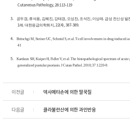
Cutaneous Pathology, 28:113-119
3.
,
,
,
,
,
,
.
공두경
류석용
김혜진
강태경
오성찬
조석진
이상래
급성 전신성 발
1
.
, 22(4), 387-389.
례
대한응급의학회지
4.
Britschgi M, Steiner UC, Schmid S, et al. T-cell involvement in drug-induced 
41
5.
Kardaun SH, Kuiper H, Fidler V, et al. The histopathological spectrum of acute
generalized pustular psoriasis. J Cutan Pathol. 2010;37:1220-9.
이전글
덱사메타손에 의한 딸꾹질
다음글
클라불란산에 의한 과민반응