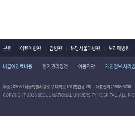
본원
어린이병원
암병원
분당서울대병원
보라매병원
비급여진료비용
환자권리장전
이용약관
개인정보 처리
주소 : 03080 서울특별시 종로구 대학로 101(연건동 28)
대표전화 :
1588-5700
COPYRIGHT 2010 SEOUL NATIONAL UNIVERSITY HOSPITAL. ALL RI