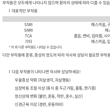
부작용은 모두에게 나타나지 않으며 환자의 상태에 따라 다를 수 있습
l
대표적인 부작용
SSRI
메스꺼움, 구
SNRI
메
TCA
졸음, 변비, 입마름, 시
기타
메스꺼움, 입
* 이 외 다른 부작용도 나타날 수 있습니다.
다만 부작용에 종류, 증상의 정도의 따라 의사와 상담이 필요한 부작
l
다음 부작용이 나타나면 의사와 상담하세요!
우울증상 악화
(자살생각, 자살행동)
심장박동 조절 이상
(휴식 중 두근거림, 흉통, 현기증)
정신상태 변화
(불안, 혼동, 착란, 혼수, 실신)
신경근육 이상
(경련, 운동마비)