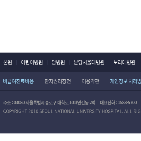
본원
어린이병원
암병원
분당서울대병원
보라매병원
비급여진료비용
환자권리장전
이용약관
개인정보 처리
주소 : 03080 서울특별시 종로구 대학로 101(연건동 28)
대표전화 :
1588-5700
COPYRIGHT 2010 SEOUL NATIONAL UNIVERSITY HOSPITAL. ALL RI