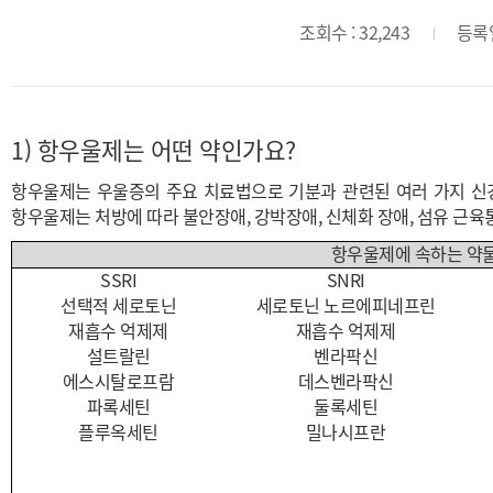
조회수 : 32,243
등록일 
1)
항우울제는 어떤 약인가요?
항우울제는 우울증의 주요 치료법으로 기분과 관련된 여러 가지 신
항우울제는 처방에 따라 불안장애, 강박장애, 신체화 장애, 섬유 근육
항우울제에 속하는 약
SSRI
SNRI
선택적 세로토닌
세로토닌
노르에피네프린
재흡수 억제제
재흡수 억제제
설트랄린
벤라팍신
에스시탈로프람
데스벤라팍신
파록세틴
둘록세틴
플루옥세틴
밀나시프란