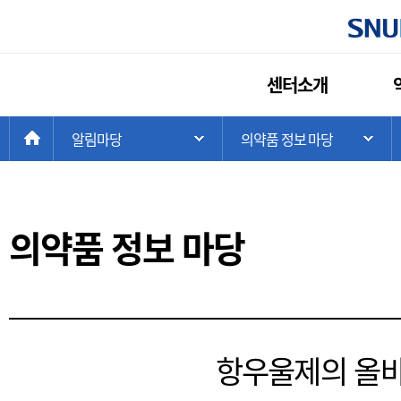
센터소개
현
>
HOME
알림마당
>
의약품 정보 마당
주 메뉴 목록 열기
하
재
위
치:
의약품 정보 마당
항우울제의 올