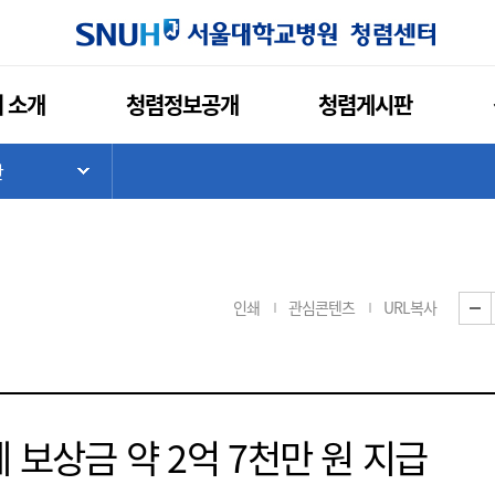
 소개
청렴정보공개
청렴게시판
판
기
하위 메뉴 목록 열기
인쇄
관심콘텐츠
URL복사
 보상금 약 2억 7천만 원 지급