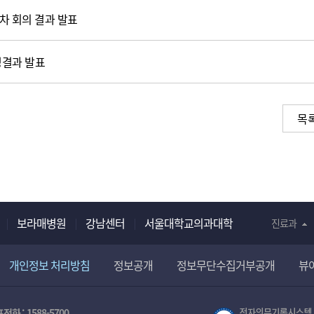
2차 회의 결과 발표
정결과 발표
목
보라매병원
강남센터
서울대학교의과대학
진료과
개인정보 처리방침
정보공개
정보무단수집거부공개
뷰
전화 :
1588-5700