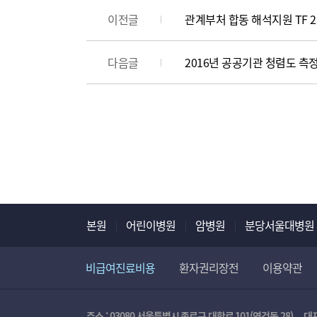
이전글
관계부처 합동 해석지원 TF 
다음글
2016년 공공기관 청렴도 측
본원
어린이병원
암병원
분당서울대병원
비급여진료비용
환자권리장전
이용약관
주소 : 03080 서울특별시 종로구 대학로 101(연건동 28)
대표