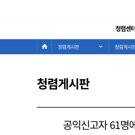
청렴센터
현
>
HOME
청렴게시판
>
청렴게시
주 메뉴 목록 열
재
위
치:
청렴게시판
공익신고자 61명에